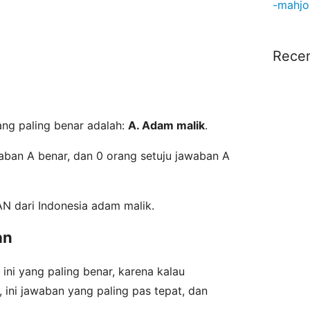
-mahjo
Recen
ang paling benar adalah:
A. Adam malik
.
waban A benar, dan 0 orang setuju jawaban A
N dari Indonesia adam malik.
an
ini yang paling benar, karena kalau
, ini jawaban yang paling pas tepat, dan