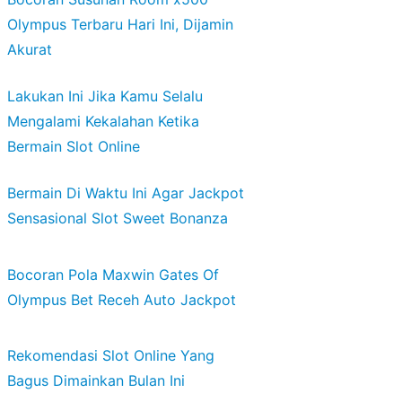
Olympus Terbaru Hari Ini, Dijamin
Akurat
Lakukan Ini Jika Kamu Selalu
Mengalami Kekalahan Ketika
Bermain Slot Online
Bermain Di Waktu Ini Agar Jackpot
Sensasional Slot Sweet Bonanza
Bocoran Pola Maxwin Gates Of
Olympus Bet Receh Auto Jackpot
Rekomendasi Slot Online Yang
Bagus Dimainkan Bulan Ini