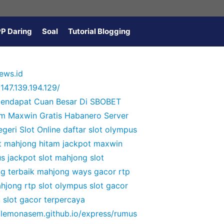
P Daring
Soal
Tutorial Blogging
ews.id
/147.139.194.129/
endapat Cuan Besar Di SBOBET
m Maxwin Gratis Habanero
Server
geri Slot Online
daftar slot olympus
t mahjong hitam
jackpot maxwin
us
jackpot slot mahjong
slot
g terbaik
mahjong ways gacor
rtp
ahjong
rtp slot olympus
slot gacor
u
slot gacor terpercaya
//lemonasem.github.io/express/rumus