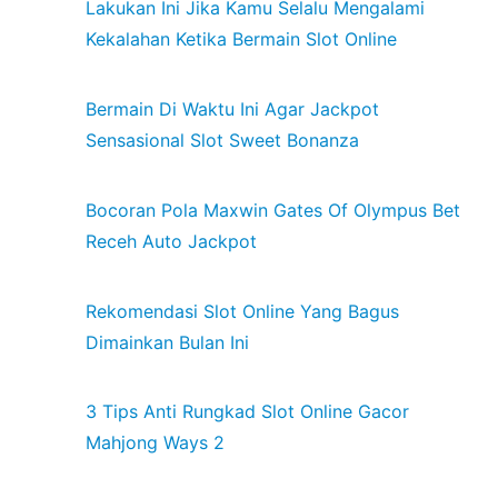
Lakukan Ini Jika Kamu Selalu Mengalami
Kekalahan Ketika Bermain Slot Online
Bermain Di Waktu Ini Agar Jackpot
Sensasional Slot Sweet Bonanza
Bocoran Pola Maxwin Gates Of Olympus Bet
Receh Auto Jackpot
Rekomendasi Slot Online Yang Bagus
Dimainkan Bulan Ini
3 Tips Anti Rungkad Slot Online Gacor
Mahjong Ways 2