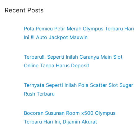
Recent Posts
Pola Pemicu Petir Merah Olympus Terbaru Hari
Ini !!! Auto Jackpot Maxwin
Terbaru!!, Seperti Inilah Caranya Main Slot
Online Tanpa Harus Deposit
Ternyata Seperti Inilah Pola Scatter Slot Sugar
Rush Terbaru
Bocoran Susunan Room x500 Olympus
Terbaru Hari Ini, Dijamin Akurat