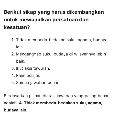
Berikut sikap yang harus dikembangkan
untuk mewujudkan persatuan dan
kesatuan?
Tidak membeda-bedakan suku, agama, budaya
lain.
Menganggap suku, budaya di wilayahnya lebih
baik.
Ikut aksi tawuran.
Rajin belajar.
Semua jawaban benar
Berdasarkan pilihan diatas, jawaban yang paling benar
adalah:
A. Tidak membeda-bedakan suku, agama,
budaya lain.
.