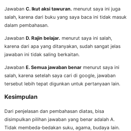
Jawaban
C. Ikut aksi tawuran.
menurut saya ini juga
salah, karena dari buku yang saya baca ini tidak masuk
dalam pembahasan.
Jawaban
D. Rajin belajar.
menurut saya ini salah,
karena dari apa yang ditanyakan, sudah sangat jelas
jawaban ini tidak saling berkaitan.
Jawaban
E. Semua jawaban benar
menurut saya ini
salah, karena setelah saya cari di google, jawaban
tersebut lebih tepat digunkan untuk pertanyaan lain.
Kesimpulan
Dari penjelasan dan pembahasan diatas, bisa
disimpulkan pilihan jawaban yang benar adalah A.
Tidak membeda-bedakan suku, agama, budaya lain.