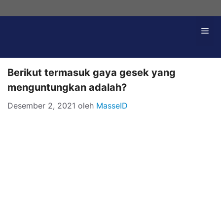
Langsung
ke
Me
isi
Berikut termasuk gaya gesek yang
menguntungkan adalah?
Desember 2, 2021
oleh
MasseID