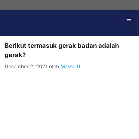
Langsung
ke
Me
isi
Berikut termasuk gerak badan adalah
gerak?
Desember 2, 2021
oleh
MasseID