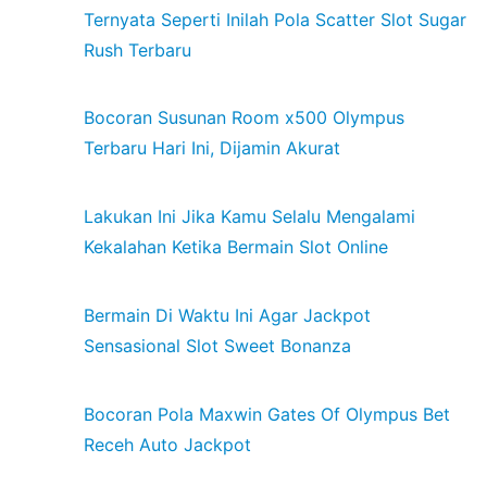
Ternyata Seperti Inilah Pola Scatter Slot Sugar
Rush Terbaru
Bocoran Susunan Room x500 Olympus
Terbaru Hari Ini, Dijamin Akurat
Lakukan Ini Jika Kamu Selalu Mengalami
Kekalahan Ketika Bermain Slot Online
Bermain Di Waktu Ini Agar Jackpot
Sensasional Slot Sweet Bonanza
Bocoran Pola Maxwin Gates Of Olympus Bet
Receh Auto Jackpot