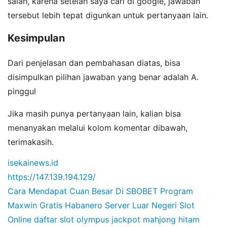
salah, karena setelah saya cari di google, jawaban
tersebut lebih tepat digunkan untuk pertanyaan lain.
Kesimpulan
Dari penjelasan dan pembahasan diatas, bisa
disimpulkan pilihan jawaban yang benar adalah A.
pinggul
Jika masih punya pertanyaan lain, kalian bisa
menanyakan melalui kolom komentar dibawah,
terimakasih.
isekainews.id
https://147.139.194.129/
Cara Mendapat Cuan Besar Di SBOBET
Program
Maxwin Gratis Habanero
Server Luar Negeri Slot
Online
daftar slot olympus
jackpot mahjong hitam