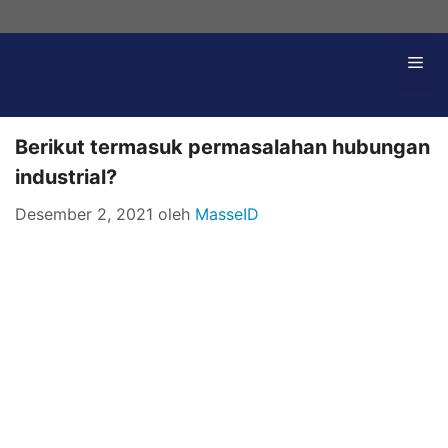
Langsung
ke
Me
isi
Berikut termasuk permasalahan hubungan
industrial?
Desember 2, 2021
oleh
MasseID