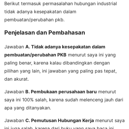
Berikut termasuk permasalahan hubungan industrial
tidak adanya kesepakatan dalam
pembuatan/perubahan pkb.
Penjelasan dan Pembahasan
Jawaban
A. Tidak adanya kesepakatan dalam
pembuatan/perubahan PKB
menurut saya ini yang
paling benar, karena kalau dibandingkan dengan
pilihan yang lain, ini jawaban yang paling pas tepat,
dan akurat.
Jawaban
B. Pembukaan perusahaan baru
menurut
saya ini 100% salah, karena sudah melenceng jauh dari
apa yang ditanyakan.
Jawaban
C. Pemutusan Hubungan Kerja
menurut saya
ini juga salah, karena dari buku yang saya baca ini