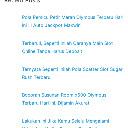
Recent Posts
Pola Pemicu Petir Merah Olympus Terbaru Hari
Ini !!! Auto Jackpot Maxwin
Terbaru!!, Seperti Inilah Caranya Main Slot
Online Tanpa Harus Deposit
Ternyata Seperti Inilah Pola Scatter Slot Sugar
Rush Terbaru
Bocoran Susunan Room x500 Olympus
Terbaru Hari Ini, Dijamin Akurat
Lakukan Ini Jika Kamu Selalu Mengalami