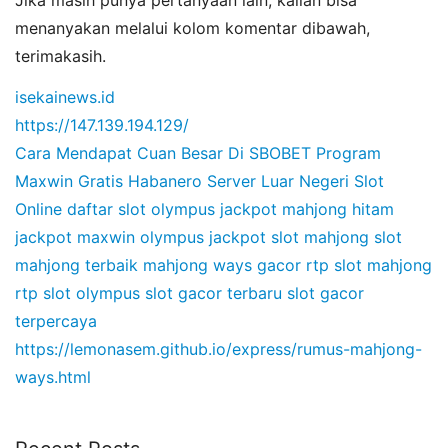
Jika masih punya pertanyaan lain, kalian bisa
menanyakan melalui kolom komentar dibawah,
terimakasih.
isekainews.id
https://147.139.194.129/
Cara Mendapat Cuan Besar Di SBOBET
Program
Maxwin Gratis Habanero
Server Luar Negeri Slot
Online
daftar slot olympus
jackpot mahjong hitam
jackpot maxwin olympus
jackpot slot mahjong
slot
mahjong terbaik
mahjong ways gacor
rtp slot mahjong
rtp slot olympus
slot gacor terbaru
slot gacor
terpercaya
https://lemonasem.github.io/express/rumus-mahjong-
ways.html