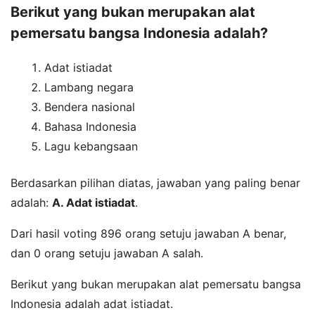
Berikut yang bukan merupakan alat
pemersatu bangsa Indonesia adalah?
Adat istiadat
Lambang negara
Bendera nasional
Bahasa Indonesia
Lagu kebangsaan
Berdasarkan pilihan diatas, jawaban yang paling benar
adalah:
A. Adat istiadat
.
Dari hasil voting 896 orang setuju jawaban A benar,
dan 0 orang setuju jawaban A salah.
Berikut yang bukan merupakan alat pemersatu bangsa
Indonesia adalah adat istiadat.