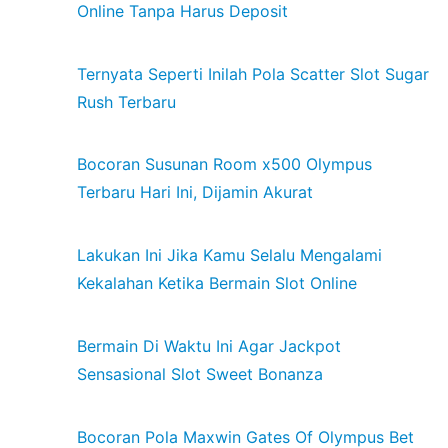
Online Tanpa Harus Deposit
Ternyata Seperti Inilah Pola Scatter Slot Sugar
Rush Terbaru
Bocoran Susunan Room x500 Olympus
Terbaru Hari Ini, Dijamin Akurat
Lakukan Ini Jika Kamu Selalu Mengalami
Kekalahan Ketika Bermain Slot Online
Bermain Di Waktu Ini Agar Jackpot
Sensasional Slot Sweet Bonanza
Bocoran Pola Maxwin Gates Of Olympus Bet