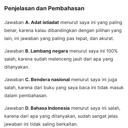
Penjelasan dan Pembahasan
Jawaban
A. Adat istiadat
menurut saya ini yang paling
benar, karena kalau dibandingkan dengan pilihan yang
lain, ini jawaban yang paling pas tepat, dan akurat.
Jawaban
B. Lambang negara
menurut saya ini 100%
salah, karena sudah melenceng jauh dari apa yang
ditanyakan.
Jawaban
C. Bendera nasional
menurut saya ini juga
salah, karena dari buku yang saya baca ini tidak masuk
dalam pembahasan.
Jawaban
D. Bahasa Indonesia
menurut saya ini salah,
karena dari apa yang ditanyakan, sudah sangat jelas
jawaban ini tidak saling berkaitan.