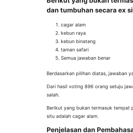
Berikut yang bukan terma
dan tumbuhan secara ex si
cagar alam
kebun raya
kebun binatang
taman safari
Semua jawaban benar
Berdasarkan pilihan diatas, jawaban y
Dari hasil voting 896 orang setuju ja
salah.
Berikut yang bukan termasuk tempat 
situ adalah cagar alam.
Penjelasan dan Pembahas