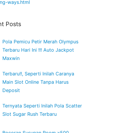
ng-ways.html
t Posts
Pola Pemicu Petir Merah Olympus
Terbaru Hari Ini !!! Auto Jackpot
Maxwin
Terbaru!!, Seperti Inilah Caranya
Main Slot Online Tanpa Harus
Deposit
Ternyata Seperti Inilah Pola Scatter
Slot Sugar Rush Terbaru
Bocoran Susunan Room x500