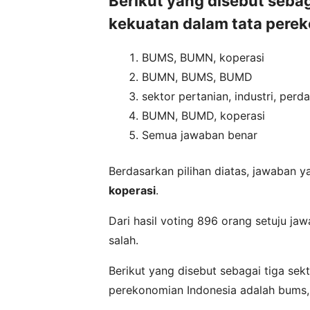
Berikut yang disebut sebag
kekuatan dalam tata pere
BUMS, BUMN, koperasi
BUMN, BUMS, BUMD
sektor pertanian, industri, per
BUMN, BUMD, koperasi
Semua jawaban benar
Berdasarkan pilihan diatas, jawaban y
koperasi
.
Dari hasil voting 896 orang setuju ja
salah.
Berikut yang disebut sebagai tiga se
perekonomian Indonesia adalah bums,