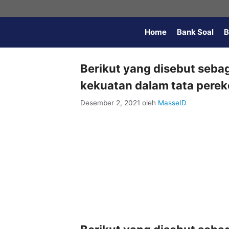
Langsung
ke
Home
Bank Soal
B
isi
Berikut yang disebut sebag
kekuatan dalam tata pere
Desember 2, 2021
oleh
MasseID