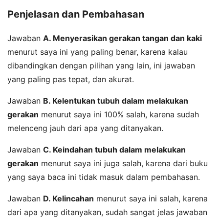
Penjelasan dan Pembahasan
Jawaban
A. Menyerasikan gerakan tangan dan kaki
menurut saya ini yang paling benar, karena kalau
dibandingkan dengan pilihan yang lain, ini jawaban
yang paling pas tepat, dan akurat.
Jawaban
B. Kelentukan tubuh dalam melakukan
gerakan
menurut saya ini 100% salah, karena sudah
melenceng jauh dari apa yang ditanyakan.
Jawaban
C. Keindahan tubuh dalam melakukan
gerakan
menurut saya ini juga salah, karena dari buku
yang saya baca ini tidak masuk dalam pembahasan.
Jawaban
D. Kelincahan
menurut saya ini salah, karena
dari apa yang ditanyakan, sudah sangat jelas jawaban