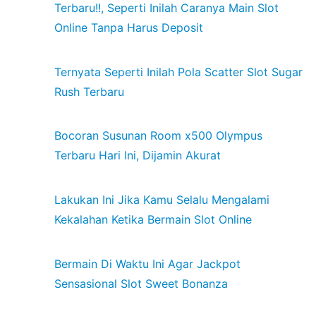
Terbaru!!, Seperti Inilah Caranya Main Slot
Online Tanpa Harus Deposit
Ternyata Seperti Inilah Pola Scatter Slot Sugar
Rush Terbaru
Bocoran Susunan Room x500 Olympus
Terbaru Hari Ini, Dijamin Akurat
Lakukan Ini Jika Kamu Selalu Mengalami
Kekalahan Ketika Bermain Slot Online
Bermain Di Waktu Ini Agar Jackpot
Sensasional Slot Sweet Bonanza