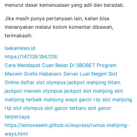
menurut dasar kemanusiaan yang adil dan beradab.
Jika masih punya pertanyaan lain, kalian bisa
menanyakan melalui kolom komentar dibawah,
terimakasih.
isekainews.id
https://147.139.194.129/
Cara Mendapat Cuan Besar Di SBOBET
Program
Maxwin Gratis Habanero
Server Luar Negeri Slot
Online
daftar slot olympus
jackpot mahjong hitam
jackpot maxwin olympus
jackpot slot mahjong
slot
mahjong terbaik
mahjong ways gacor
rtp slot mahjong
rtp slot olympus
slot gacor terbaru
slot gacor
terpercaya
https://lemonasem.github.io/express/rumus-mahjong-
ways.html