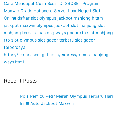
Cara Mendapat Cuan Besar Di SBOBET
Program
Maxwin Gratis Habanero
Server Luar Negeri Slot
Online
daftar slot olympus
jackpot mahjong hitam
jackpot maxwin olympus
jackpot slot mahjong
slot
mahjong terbaik
mahjong ways gacor
rtp slot mahjong
rtp slot olympus
slot gacor terbaru
slot gacor
terpercaya
https://lemonasem.github.io/express/rumus-mahjong-
ways.html
Recent Posts
Pola Pemicu Petir Merah Olympus Terbaru Hari
Ini !!! Auto Jackpot Maxwin