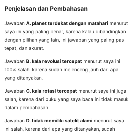
Penjelasan dan Pembahasan
Jawaban
A. planet terdekat dengan matahari
menurut
saya ini yang paling benar, karena kalau dibandingkan
dengan pilihan yang lain, ini jawaban yang paling pas
tepat, dan akurat.
Jawaban
B. kala revolusi tercepat
menurut saya ini
100% salah, karena sudah melenceng jauh dari apa
yang ditanyakan.
Jawaban
C. kala rotasi tercepat
menurut saya ini juga
salah, karena dari buku yang saya baca ini tidak masuk
dalam pembahasan.
Jawaban
D. tidak memiliki satelit alami
menurut saya
ini salah, karena dari apa yang ditanyakan, sudah