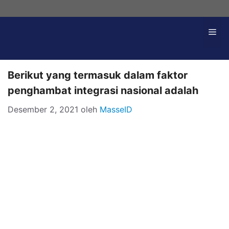
Langsung
ke
Me
isi
Berikut yang termasuk dalam faktor
penghambat integrasi nasional adalah
Desember 2, 2021
oleh
MasseID