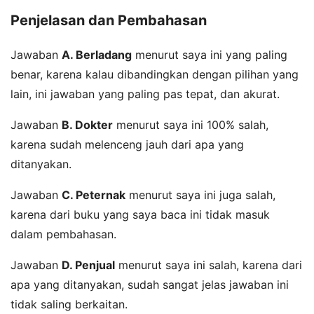
Penjelasan dan Pembahasan
Jawaban
A. Berladang
menurut saya ini yang paling
benar, karena kalau dibandingkan dengan pilihan yang
lain, ini jawaban yang paling pas tepat, dan akurat.
Jawaban
B. Dokter
menurut saya ini 100% salah,
karena sudah melenceng jauh dari apa yang
ditanyakan.
Jawaban
C. Peternak
menurut saya ini juga salah,
karena dari buku yang saya baca ini tidak masuk
dalam pembahasan.
Jawaban
D. Penjual
menurut saya ini salah, karena dari
apa yang ditanyakan, sudah sangat jelas jawaban ini
tidak saling berkaitan.