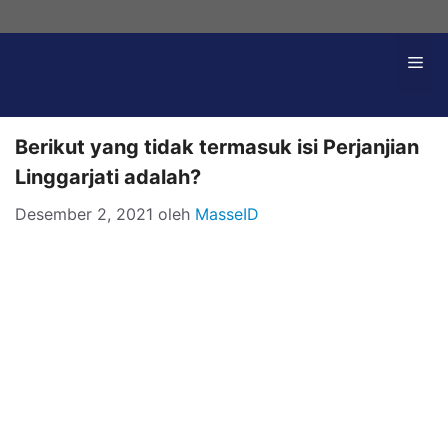
Langsung
ke
Me
isi
Berikut yang tidak termasuk isi Perjanjian
Linggarjati adalah?
Desember 2, 2021
oleh
MasseID