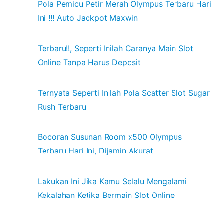
Pola Pemicu Petir Merah Olympus Terbaru Hari
Ini !!! Auto Jackpot Maxwin
Terbaru!!, Seperti Inilah Caranya Main Slot
Online Tanpa Harus Deposit
Ternyata Seperti Inilah Pola Scatter Slot Sugar
Rush Terbaru
Bocoran Susunan Room x500 Olympus
Terbaru Hari Ini, Dijamin Akurat
Lakukan Ini Jika Kamu Selalu Mengalami
Kekalahan Ketika Bermain Slot Online