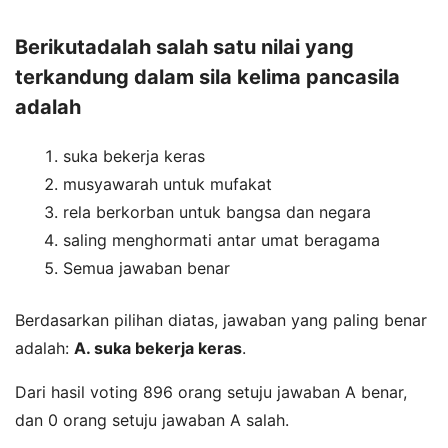
Berikutadalah salah satu nilai yang
terkandung dalam sila kelima pancasila
adalah
suka bekerja keras
musyawarah untuk mufakat
rela berkorban untuk bangsa dan negara
saling menghormati antar umat beragama
Semua jawaban benar
Berdasarkan pilihan diatas, jawaban yang paling benar
adalah:
A. suka bekerja keras
.
Dari hasil voting 896 orang setuju jawaban A benar,
dan 0 orang setuju jawaban A salah.