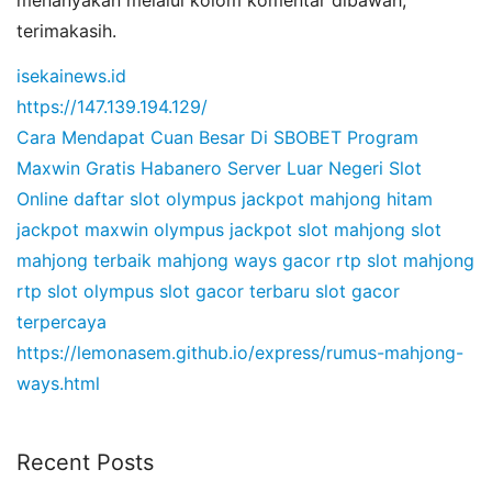
menanyakan melalui kolom komentar dibawah,
terimakasih.
isekainews.id
https://147.139.194.129/
Cara Mendapat Cuan Besar Di SBOBET
Program
Maxwin Gratis Habanero
Server Luar Negeri Slot
Online
daftar slot olympus
jackpot mahjong hitam
jackpot maxwin olympus
jackpot slot mahjong
slot
mahjong terbaik
mahjong ways gacor
rtp slot mahjong
rtp slot olympus
slot gacor terbaru
slot gacor
terpercaya
https://lemonasem.github.io/express/rumus-mahjong-
ways.html
Recent Posts