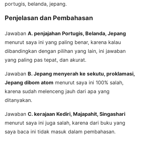
portugis, belanda, jepang.
Penjelasan dan Pembahasan
Jawaban
A. penjajahan Portugis, Belanda, Jepang
menurut saya ini yang paling benar, karena kalau
dibandingkan dengan pilihan yang lain, ini jawaban
yang paling pas tepat, dan akurat.
Jawaban
B. Jepang menyerah ke sekutu, proklamasi,
Jepang dibom atom
menurut saya ini 100% salah,
karena sudah melenceng jauh dari apa yang
ditanyakan.
Jawaban
C. kerajaan Kediri, Majapahit, Singashari
menurut saya ini juga salah, karena dari buku yang
saya baca ini tidak masuk dalam pembahasan.