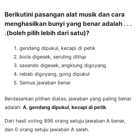
Berikutini pasangan alat musik dan cara
menghasilkan bunyi yang benar adalah . . .
.(boleh pilih lebih dari satu)?
gendang dipukul, kecapi di petik
biola digesek, seruling ditiup
sasando digesek, angklung digoyang
rebab digoyang, gong dipukul
Semua jawaban benar
Berdasarkan pilihan diatas, jawaban yang paling benar
adalah:
A. gendang dipukul, kecapi di petik
.
Dari hasil voting 896 orang setuju jawaban A benar,
dan 0 orang setuju jawaban A salah.