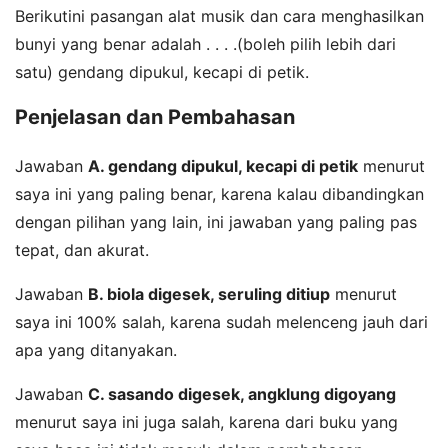
Berikutini pasangan alat musik dan cara menghasilkan
bunyi yang benar adalah . . . .(boleh pilih lebih dari
satu) gendang dipukul, kecapi di petik.
Penjelasan dan Pembahasan
Jawaban
A. gendang dipukul, kecapi di petik
menurut
saya ini yang paling benar, karena kalau dibandingkan
dengan pilihan yang lain, ini jawaban yang paling pas
tepat, dan akurat.
Jawaban
B. biola digesek, seruling ditiup
menurut
saya ini 100% salah, karena sudah melenceng jauh dari
apa yang ditanyakan.
Jawaban
C. sasando digesek, angklung digoyang
menurut saya ini juga salah, karena dari buku yang