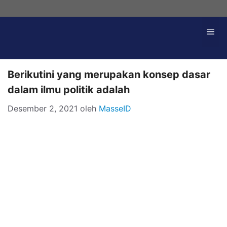
Langsung
ke
Me
isi
Berikutini yang merupakan konsep dasar
dalam ilmu politik adalah
Desember 2, 2021
oleh
MasseID