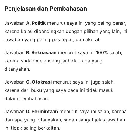
Penjelasan dan Pembahasan
Jawaban
A. Politik
menurut saya ini yang paling benar,
karena kalau dibandingkan dengan pilihan yang lain, ini
jawaban yang paling pas tepat, dan akurat.
Jawaban
B. Kekuasaan
menurut saya ini 100% salah,
karena sudah melenceng jauh dari apa yang
ditanyakan.
Jawaban
C. Otokrasi
menurut saya ini juga salah,
karena dari buku yang saya baca ini tidak masuk
dalam pembahasan.
Jawaban
D. Permintaan
menurut saya ini salah, karena
dari apa yang ditanyakan, sudah sangat jelas jawaban
ini tidak saling berkaitan.