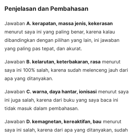
Penjelasan dan Pembahasan
Jawaban
A. kerapatan, massa jenis, kekerasan
menurut saya ini yang paling benar, karena kalau
dibandingkan dengan pilihan yang lain, ini jawaban
yang paling pas tepat, dan akurat.
Jawaban
B. kelarutan, keterbakaran, rasa
menurut
saya ini 100% salah, karena sudah melenceng jauh dari
apa yang ditanyakan.
Jawaban
C. warna, daya hantar, ionisasi
menurut saya
ini juga salah, karena dari buku yang saya baca ini
tidak masuk dalam pembahasan.
Jawaban
D. kemagnetan, kereaktifan, bau
menurut
saya ini salah, karena dari apa yang ditanyakan, sudah