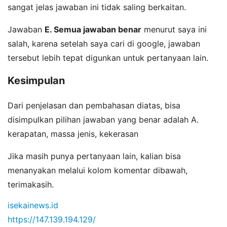
sangat jelas jawaban ini tidak saling berkaitan.
Jawaban
E. Semua jawaban benar
menurut saya ini
salah, karena setelah saya cari di google, jawaban
tersebut lebih tepat digunkan untuk pertanyaan lain.
Kesimpulan
Dari penjelasan dan pembahasan diatas, bisa
disimpulkan pilihan jawaban yang benar adalah A.
kerapatan, massa jenis, kekerasan
Jika masih punya pertanyaan lain, kalian bisa
menanyakan melalui kolom komentar dibawah,
terimakasih.
isekainews.id
https://147.139.194.129/