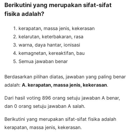
Berikutini yang merupakan sifat-sifat
fisika adalah?
kerapatan, massa jenis, kekerasan
kelarutan, keterbakaran, rasa
warna, daya hantar, ionisasi
kemagnetan, kereaktifan, bau
Semua jawaban benar
Berdasarkan pilihan diatas, jawaban yang paling benar
adalah:
A. kerapatan, massa jenis, kekerasan
.
Dari hasil voting 896 orang setuju jawaban A benar,
dan 0 orang setuju jawaban A salah.
Berikutini yang merupakan sifat-sifat fisika adalah
kerapatan, massa jenis, kekerasan.