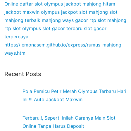
Online
daftar slot olympus
jackpot mahjong hitam
jackpot maxwin olympus
jackpot slot mahjong
slot
mahjong terbaik
mahjong ways gacor
rtp slot mahjong
rtp slot olympus
slot gacor terbaru
slot gacor
terpercaya
https://lemonasem.github.io/express/rumus-mahjong-
ways.html
Recent Posts
Pola Pemicu Petir Merah Olympus Terbaru Hari
Ini !!! Auto Jackpot Maxwin
Terbaru!!, Seperti Inilah Caranya Main Slot
Online Tanpa Harus Deposit