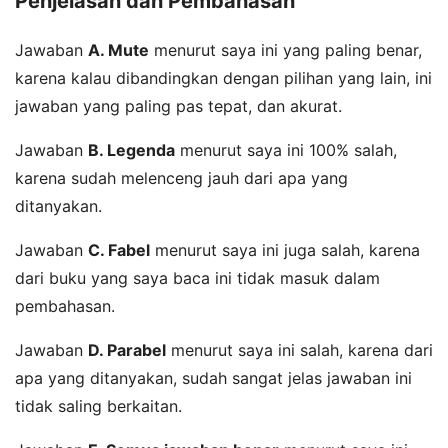
Penjelasan dan Pembahasan
Jawaban
A. Mute
menurut saya ini yang paling benar,
karena kalau dibandingkan dengan pilihan yang lain, ini
jawaban yang paling pas tepat, dan akurat.
Jawaban
B. Legenda
menurut saya ini 100% salah,
karena sudah melenceng jauh dari apa yang
ditanyakan.
Jawaban
C. Fabel
menurut saya ini juga salah, karena
dari buku yang saya baca ini tidak masuk dalam
pembahasan.
Jawaban
D. Parabel
menurut saya ini salah, karena dari
apa yang ditanyakan, sudah sangat jelas jawaban ini
tidak saling berkaitan.