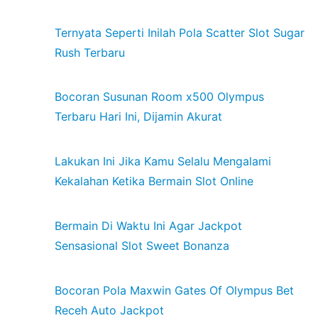
Ternyata Seperti Inilah Pola Scatter Slot Sugar
Rush Terbaru
Bocoran Susunan Room x500 Olympus
Terbaru Hari Ini, Dijamin Akurat
Lakukan Ini Jika Kamu Selalu Mengalami
Kekalahan Ketika Bermain Slot Online
Bermain Di Waktu Ini Agar Jackpot
Sensasional Slot Sweet Bonanza
Bocoran Pola Maxwin Gates Of Olympus Bet
Receh Auto Jackpot