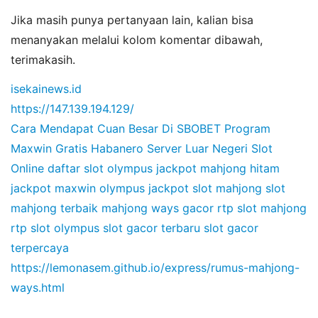
Jika masih punya pertanyaan lain, kalian bisa
menanyakan melalui kolom komentar dibawah,
terimakasih.
isekainews.id
https://147.139.194.129/
Cara Mendapat Cuan Besar Di SBOBET
Program
Maxwin Gratis Habanero
Server Luar Negeri Slot
Online
daftar slot olympus
jackpot mahjong hitam
jackpot maxwin olympus
jackpot slot mahjong
slot
mahjong terbaik
mahjong ways gacor
rtp slot mahjong
rtp slot olympus
slot gacor terbaru
slot gacor
terpercaya
https://lemonasem.github.io/express/rumus-mahjong-
ways.html