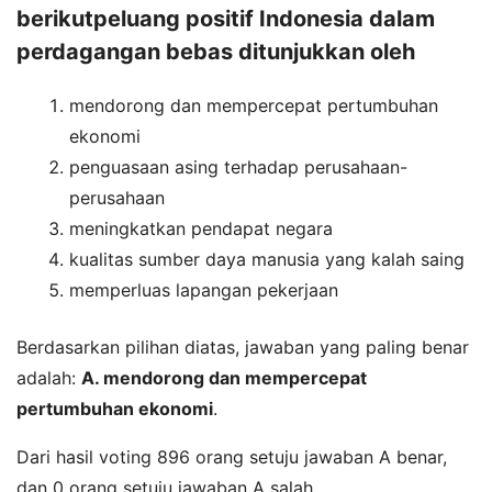
berikutpeluang positif Indonesia dalam
perdagangan bebas ditunjukkan oleh
mendorong dan mempercepat pertumbuhan
ekonomi
penguasaan asing terhadap perusahaan-
perusahaan
meningkatkan pendapat negara
kualitas sumber daya manusia yang kalah saing
memperluas lapangan pekerjaan
Berdasarkan pilihan diatas, jawaban yang paling benar
adalah:
A. mendorong dan mempercepat
pertumbuhan ekonomi
.
Dari hasil voting 896 orang setuju jawaban A benar,
dan 0 orang setuju jawaban A salah.