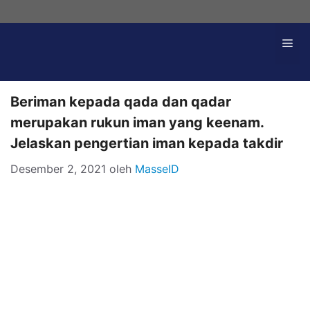
Langsung
ke
Me
isi
Beriman kepada qada dan qadar
merupakan rukun iman yang keenam.
Jelaskan pengertian iman kepada takdir
Desember 2, 2021
oleh
MasseID