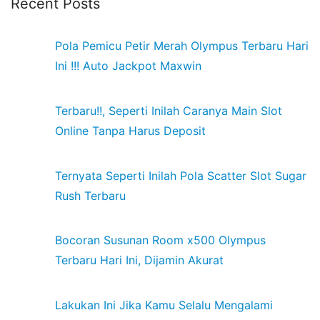
Recent Posts
Pola Pemicu Petir Merah Olympus Terbaru Hari
Ini !!! Auto Jackpot Maxwin
Terbaru!!, Seperti Inilah Caranya Main Slot
Online Tanpa Harus Deposit
Ternyata Seperti Inilah Pola Scatter Slot Sugar
Rush Terbaru
Bocoran Susunan Room x500 Olympus
Terbaru Hari Ini, Dijamin Akurat
Lakukan Ini Jika Kamu Selalu Mengalami