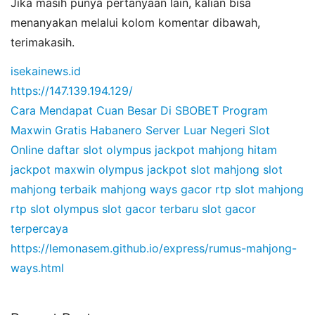
Jika masih punya pertanyaan lain, kalian bisa
menanyakan melalui kolom komentar dibawah,
terimakasih.
isekainews.id
https://147.139.194.129/
Cara Mendapat Cuan Besar Di SBOBET
Program
Maxwin Gratis Habanero
Server Luar Negeri Slot
Online
daftar slot olympus
jackpot mahjong hitam
jackpot maxwin olympus
jackpot slot mahjong
slot
mahjong terbaik
mahjong ways gacor
rtp slot mahjong
rtp slot olympus
slot gacor terbaru
slot gacor
terpercaya
https://lemonasem.github.io/express/rumus-mahjong-
ways.html