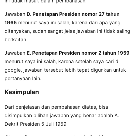
ini tidak masuk dalam pembahasan.
Jawaban
D. Penetapan Presiden nomor 27 tahun
1965
menurut saya ini salah, karena dari apa yang
ditanyakan, sudah sangat jelas jawaban ini tidak saling
berkaitan.
Jawaban
E. Penetapan Presiden nomor 2 tahun 1959
menurut saya ini salah, karena setelah saya cari di
google, jawaban tersebut lebih tepat digunkan untuk
pertanyaan lain.
Kesimpulan
Dari penjelasan dan pembahasan diatas, bisa
disimpulkan pilihan jawaban yang benar adalah A.
Dekrit Presiden 5 Juli 1959