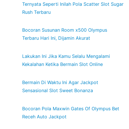
Ternyata Seperti Inilah Pola Scatter Slot Sugar
Rush Terbaru
Bocoran Susunan Room x500 Olympus
Terbaru Hari Ini, Dijamin Akurat
Lakukan Ini Jika Kamu Selalu Mengalami
Kekalahan Ketika Bermain Slot Online
Bermain Di Waktu Ini Agar Jackpot
Sensasional Slot Sweet Bonanza
Bocoran Pola Maxwin Gates Of Olympus Bet
Receh Auto Jackpot