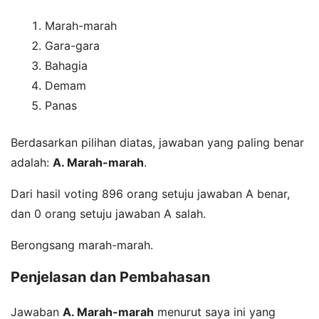
Marah-marah
Gara-gara
Bahagia
Demam
Panas
Berdasarkan pilihan diatas, jawaban yang paling benar
adalah:
A. Marah-marah
.
Dari hasil voting 896 orang setuju jawaban A benar,
dan 0 orang setuju jawaban A salah.
Berongsang marah-marah.
Penjelasan dan Pembahasan
Jawaban
A. Marah-marah
menurut saya ini yang