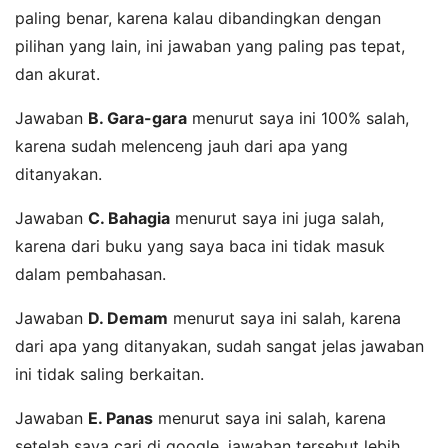
paling benar, karena kalau dibandingkan dengan
pilihan yang lain, ini jawaban yang paling pas tepat,
dan akurat.
Jawaban
B. Gara-gara
menurut saya ini 100% salah,
karena sudah melenceng jauh dari apa yang
ditanyakan.
Jawaban
C. Bahagia
menurut saya ini juga salah,
karena dari buku yang saya baca ini tidak masuk
dalam pembahasan.
Jawaban
D. Demam
menurut saya ini salah, karena
dari apa yang ditanyakan, sudah sangat jelas jawaban
ini tidak saling berkaitan.
Jawaban
E. Panas
menurut saya ini salah, karena
setelah saya cari di google, jawaban tersebut lebih