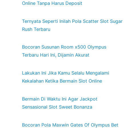
Online Tanpa Harus Deposit
Ternyata Seperti Inilah Pola Scatter Slot Sugar
Rush Terbaru
Bocoran Susunan Room x500 Olympus
Terbaru Hari Ini, Dijamin Akurat
Lakukan Ini Jika Kamu Selalu Mengalami
Kekalahan Ketika Bermain Slot Online
Bermain Di Waktu Ini Agar Jackpot
Sensasional Slot Sweet Bonanza
Bocoran Pola Maxwin Gates Of Olympus Bet