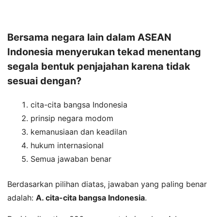
Bersama negara lain dalam ASEAN
Indonesia menyerukan tekad menentang
segala bentuk penjajahan karena tidak
sesuai dengan?
cita-cita bangsa Indonesia
prinsip negara modom
kemanusiaan dan keadilan
hukum internasional
Semua jawaban benar
Berdasarkan pilihan diatas, jawaban yang paling benar
adalah:
A. cita-cita bangsa Indonesia
.