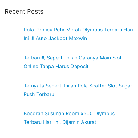
Recent Posts
Pola Pemicu Petir Merah Olympus Terbaru Hari
Ini !!! Auto Jackpot Maxwin
Terbaru!!, Seperti Inilah Caranya Main Slot
Online Tanpa Harus Deposit
Ternyata Seperti Inilah Pola Scatter Slot Sugar
Rush Terbaru
Bocoran Susunan Room x500 Olympus
Terbaru Hari Ini, Dijamin Akurat