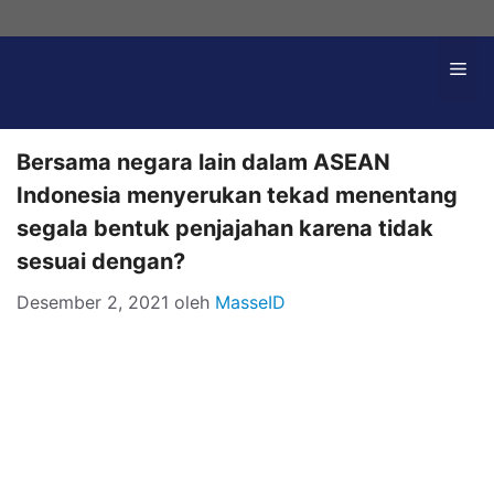
Langsung
ke
Me
isi
Bersama negara lain dalam ASEAN
Indonesia menyerukan tekad menentang
segala bentuk penjajahan karena tidak
sesuai dengan?
Desember 2, 2021
oleh
MasseID