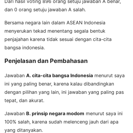
Dari hasil voting 896 orang setuju jawaban A benar,
dan 0 orang setuju jawaban A salah.
Bersama negara lain dalam ASEAN Indonesia
menyerukan tekad menentang segala bentuk
penjajahan karena tidak sesuai dengan cita-cita
bangsa indonesia.
Penjelasan dan Pembahasan
Jawaban
A. cita-cita bangsa Indonesia
menurut saya
ini yang paling benar, karena kalau dibandingkan
dengan pilihan yang lain, ini jawaban yang paling pas
tepat, dan akurat.
Jawaban
B. prinsip negara modom
menurut saya ini
100% salah, karena sudah melenceng jauh dari apa
yang ditanyakan.