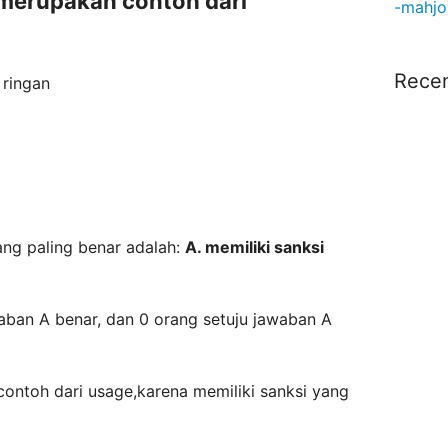
merupakan contoh dari
-mahjo
Recen
 ringan
ang paling benar adalah:
A. memiliki sanksi
waban A benar, dan 0 orang setuju jawaban A
ntoh dari usage,karena memiliki sanksi yang