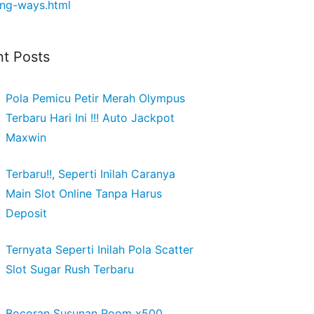
ng-ways.html
t Posts
Pola Pemicu Petir Merah Olympus
Terbaru Hari Ini !!! Auto Jackpot
Maxwin
Terbaru!!, Seperti Inilah Caranya
Main Slot Online Tanpa Harus
Deposit
Ternyata Seperti Inilah Pola Scatter
Slot Sugar Rush Terbaru
Bocoran Susunan Room x500