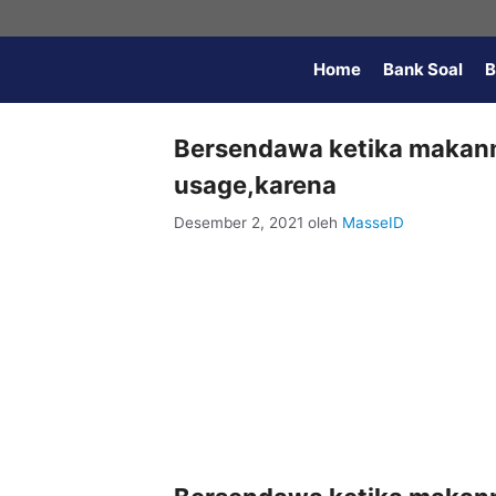
Langsung
ke
Home
Bank Soal
B
isi
Bersendawa ketika makan
usage,karena
Desember 2, 2021
oleh
MasseID