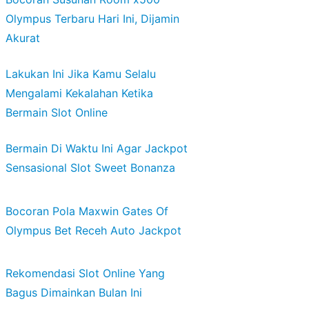
Olympus Terbaru Hari Ini, Dijamin
Akurat
Lakukan Ini Jika Kamu Selalu
Mengalami Kekalahan Ketika
Bermain Slot Online
Bermain Di Waktu Ini Agar Jackpot
Sensasional Slot Sweet Bonanza
Bocoran Pola Maxwin Gates Of
Olympus Bet Receh Auto Jackpot
Rekomendasi Slot Online Yang
Bagus Dimainkan Bulan Ini