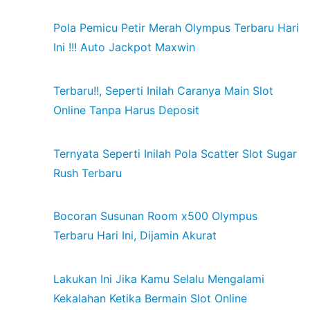
Pola Pemicu Petir Merah Olympus Terbaru Hari
Ini !!! Auto Jackpot Maxwin
Terbaru!!, Seperti Inilah Caranya Main Slot
Online Tanpa Harus Deposit
Ternyata Seperti Inilah Pola Scatter Slot Sugar
Rush Terbaru
Bocoran Susunan Room x500 Olympus
Terbaru Hari Ini, Dijamin Akurat
Lakukan Ini Jika Kamu Selalu Mengalami
Kekalahan Ketika Bermain Slot Online