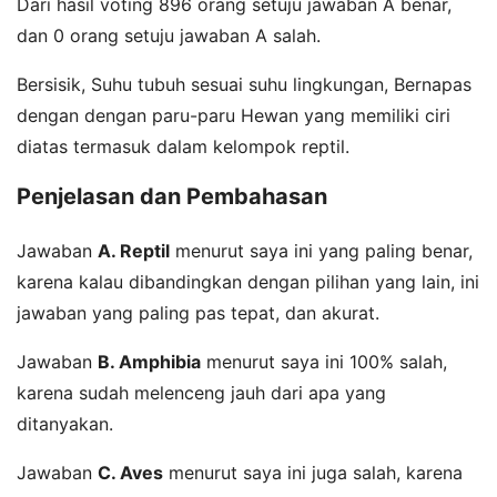
Dari hasil voting 896 orang setuju jawaban A benar,
dan 0 orang setuju jawaban A salah.
Bersisik, Suhu tubuh sesuai suhu lingkungan, Bernapas
dengan dengan paru-paru Hewan yang memiliki ciri
diatas termasuk dalam kelompok reptil.
Penjelasan dan Pembahasan
Jawaban
A. Reptil
menurut saya ini yang paling benar,
karena kalau dibandingkan dengan pilihan yang lain, ini
jawaban yang paling pas tepat, dan akurat.
Jawaban
B. Amphibia
menurut saya ini 100% salah,
karena sudah melenceng jauh dari apa yang
ditanyakan.
Jawaban
C. Aves
menurut saya ini juga salah, karena