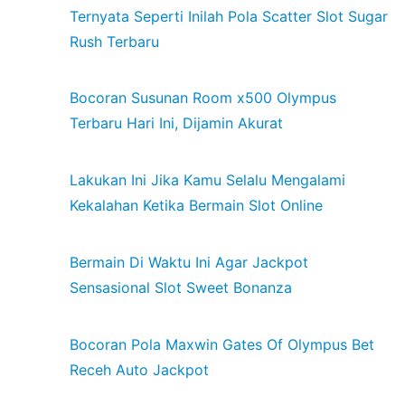
Ternyata Seperti Inilah Pola Scatter Slot Sugar
Rush Terbaru
Bocoran Susunan Room x500 Olympus
Terbaru Hari Ini, Dijamin Akurat
Lakukan Ini Jika Kamu Selalu Mengalami
Kekalahan Ketika Bermain Slot Online
Bermain Di Waktu Ini Agar Jackpot
Sensasional Slot Sweet Bonanza
Bocoran Pola Maxwin Gates Of Olympus Bet
Receh Auto Jackpot