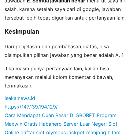
Jawaban
E. Semua jawaban benar
menurut saya ini
salah, karena setelah saya cari di google, jawaban
tersebut lebih tepat digunkan untuk pertanyaan lain.
Kesimpulan
Dari penjelasan dan pembahasan diatas, bisa
disimpulkan pilihan jawaban yang benar adalah A. 1
Jika masih punya pertanyaan lain, kalian bisa
menanyakan melalui kolom komentar dibawah,
terimakasih.
isekainews.id
https://147.139.194.129/
Cara Mendapat Cuan Besar Di SBOBET
Program
Maxwin Gratis Habanero
Server Luar Negeri Slot
Online
daftar slot olympus
jackpot mahjong hitam