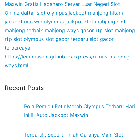
Maxwin Gratis Habanero
Server Luar Negeri Slot
Online
daftar slot olympus
jackpot mahjong hitam
jackpot maxwin olympus
jackpot slot mahjong
slot
mahjong terbaik
mahjong ways gacor
rtp slot mahjong
rtp slot olympus
slot gacor terbaru
slot gacor
terpercaya
https://lemonasem.github.io/express/rumus-mahjong-
ways.html
Recent Posts
Pola Pemicu Petir Merah Olympus Terbaru Hari
Ini !!! Auto Jackpot Maxwin
Terbaru!!, Seperti Inilah Caranya Main Slot