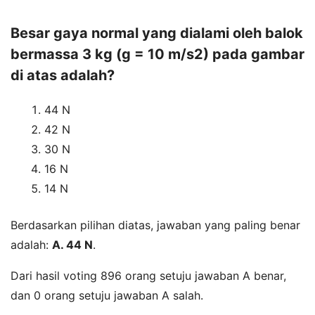
Besar gaya normal yang dialami oleh balok
bermassa 3 kg (g = 10 m/s2) pada gambar
di atas adalah?
44 N
42 N
30 N
16 N
14 N
Berdasarkan pilihan diatas, jawaban yang paling benar
adalah:
A. 44 N
.
Dari hasil voting 896 orang setuju jawaban A benar,
dan 0 orang setuju jawaban A salah.