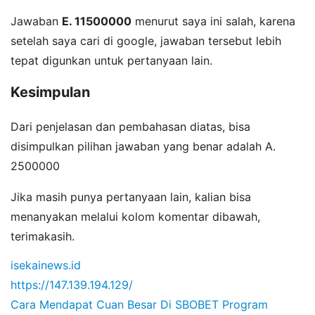
Jawaban
E. 11500000
menurut saya ini salah, karena
setelah saya cari di google, jawaban tersebut lebih
tepat digunkan untuk pertanyaan lain.
Kesimpulan
Dari penjelasan dan pembahasan diatas, bisa
disimpulkan pilihan jawaban yang benar adalah A.
2500000
Jika masih punya pertanyaan lain, kalian bisa
menanyakan melalui kolom komentar dibawah,
terimakasih.
isekainews.id
https://147.139.194.129/
Cara Mendapat Cuan Besar Di SBOBET
Program