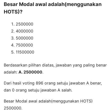
Besar Modal awal adalah(menggunakan
HOTS)?
2500000
4000000
5000000
7500000
11500000
Berdasarkan pilihan diatas, jawaban yang paling benar
adalah:
A. 2500000
.
Dari hasil voting 896 orang setuju jawaban A benar,
dan 0 orang setuju jawaban A salah.
Besar Modal awal adalah(menggunakan HOTS)
2500000.