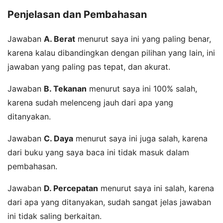
Penjelasan dan Pembahasan
Jawaban
A. Berat
menurut saya ini yang paling benar,
karena kalau dibandingkan dengan pilihan yang lain, ini
jawaban yang paling pas tepat, dan akurat.
Jawaban
B. Tekanan
menurut saya ini 100% salah,
karena sudah melenceng jauh dari apa yang
ditanyakan.
Jawaban
C. Daya
menurut saya ini juga salah, karena
dari buku yang saya baca ini tidak masuk dalam
pembahasan.
Jawaban
D. Percepatan
menurut saya ini salah, karena
dari apa yang ditanyakan, sudah sangat jelas jawaban
ini tidak saling berkaitan.