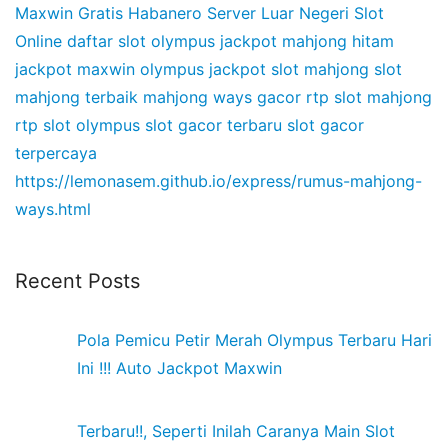
Maxwin Gratis Habanero
Server Luar Negeri Slot
Online
daftar slot olympus
jackpot mahjong hitam
jackpot maxwin olympus
jackpot slot mahjong
slot
mahjong terbaik
mahjong ways gacor
rtp slot mahjong
rtp slot olympus
slot gacor terbaru
slot gacor
terpercaya
https://lemonasem.github.io/express/rumus-mahjong-
ways.html
Recent Posts
Pola Pemicu Petir Merah Olympus Terbaru Hari
Ini !!! Auto Jackpot Maxwin
Terbaru!!, Seperti Inilah Caranya Main Slot