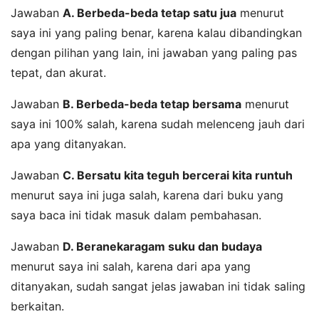
Jawaban
A. Berbeda-beda tetap satu jua
menurut
saya ini yang paling benar, karena kalau dibandingkan
dengan pilihan yang lain, ini jawaban yang paling pas
tepat, dan akurat.
Jawaban
B. Berbeda-beda tetap bersama
menurut
saya ini 100% salah, karena sudah melenceng jauh dari
apa yang ditanyakan.
Jawaban
C. Bersatu kita teguh bercerai kita runtuh
menurut saya ini juga salah, karena dari buku yang
saya baca ini tidak masuk dalam pembahasan.
Jawaban
D. Beranekaragam suku dan budaya
menurut saya ini salah, karena dari apa yang
ditanyakan, sudah sangat jelas jawaban ini tidak saling
berkaitan.