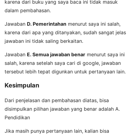
karena dari buku yang saya baca ini tidak masuk
dalam pembahasan.
Jawaban
D. Pemerintahan
menurut saya ini salah,
karena dari apa yang ditanyakan, sudah sangat jelas
jawaban ini tidak saling berkaitan.
Jawaban
E. Semua jawaban benar
menurut saya ini
salah, karena setelah saya cari di google, jawaban
tersebut lebih tepat digunkan untuk pertanyaan lain.
Kesimpulan
Dari penjelasan dan pembahasan diatas, bisa
disimpulkan pilihan jawaban yang benar adalah A.
Pendidikan
Jika masih punya pertanyaan lain, kalian bisa