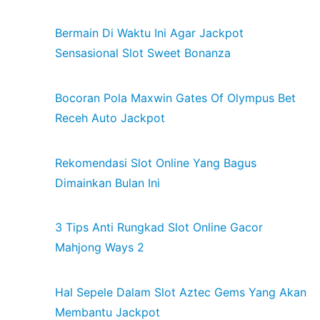
Bermain Di Waktu Ini Agar Jackpot
Sensasional Slot Sweet Bonanza
Bocoran Pola Maxwin Gates Of Olympus Bet
Receh Auto Jackpot
Rekomendasi Slot Online Yang Bagus
Dimainkan Bulan Ini
3 Tips Anti Rungkad Slot Online Gacor
Mahjong Ways 2
Hal Sepele Dalam Slot Aztec Gems Yang Akan
Membantu Jackpot