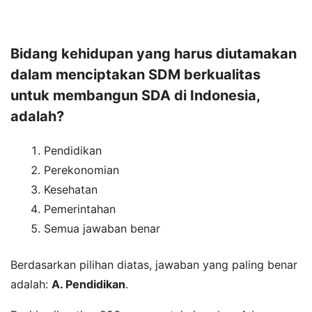
Bidang kehidupan yang harus diutamakan
dalam menciptakan SDM berkualitas
untuk membangun SDA di Indonesia,
adalah?
Pendidikan
Perekonomian
Kesehatan
Pemerintahan
Semua jawaban benar
Berdasarkan pilihan diatas, jawaban yang paling benar
adalah:
A. Pendidikan
.