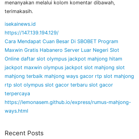
menanyakan melalui kolom komentar dibawah,
terimakasih.
isekainews.id
https://147.139.194.129/
Cara Mendapat Cuan Besar Di SBOBET
Program
Maxwin Gratis Habanero
Server Luar Negeri Slot
Online
daftar slot olympus
jackpot mahjong hitam
jackpot maxwin olympus
jackpot slot mahjong
slot
mahjong terbaik
mahjong ways gacor
rtp slot mahjong
rtp slot olympus
slot gacor terbaru
slot gacor
terpercaya
https://lemonasem.github.io/express/rumus-mahjong-
ways.html
Recent Posts