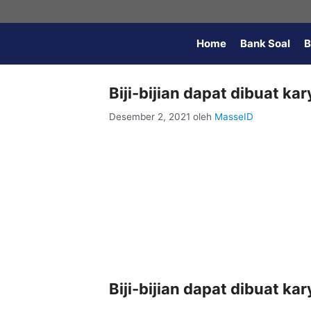
Langsung
ke
Home
Bank Soal
B
isi
Biji-bijian dapat dibuat ka
Desember 2, 2021
oleh
MasseID
Biji-bijian dapat dibuat ka