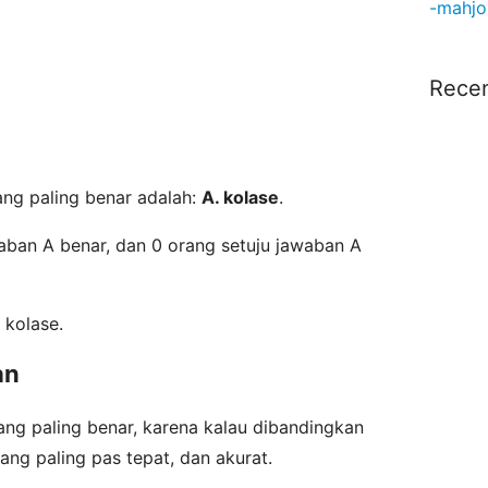
-mahjo
Recen
ang paling benar adalah:
A. kolase
.
waban A benar, dan 0 orang setuju jawaban A
 kolase.
an
ang paling benar, karena kalau dibandingkan
yang paling pas tepat, dan akurat.