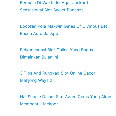
Bermain Di Waktu Ini Agar Jackpot
Sensasional Slot Sweet Bonanza
Bocoran Pola Maxwin Gates Of Olympus Bet
Receh Auto Jackpot
Rekomendasi Slot Online Yang Bagus
Dimainkan Bulan Ini
3 Tips Anti Rungkad Slot Online Gacor
Mahjong Ways 2
Hal Sepele Dalam Slot Aztec Gems Yang Akan
Membantu Jackpot