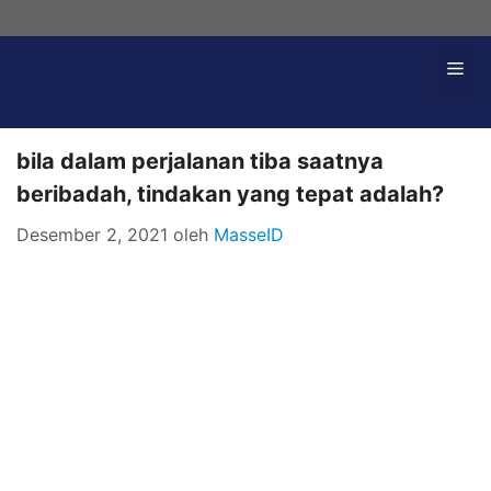
Langsung
ke
Me
isi
bila dalam perjalanan tiba saatnya
beribadah, tindakan yang tepat adalah?
Desember 2, 2021
oleh
MasseID