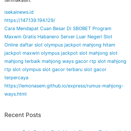
terimakasih.
isekainews.id
https://147.139.194.129/
Cara Mendapat Cuan Besar Di SBOBET
Program
Maxwin Gratis Habanero
Server Luar Negeri Slot
Online
daftar slot olympus
jackpot mahjong hitam
jackpot maxwin olympus
jackpot slot mahjong
slot
mahjong terbaik
mahjong ways gacor
rtp slot mahjong
rtp slot olympus
slot gacor terbaru
slot gacor
terpercaya
https://lemonasem.github.io/express/rumus-mahjong-
ways.html
Recent Posts