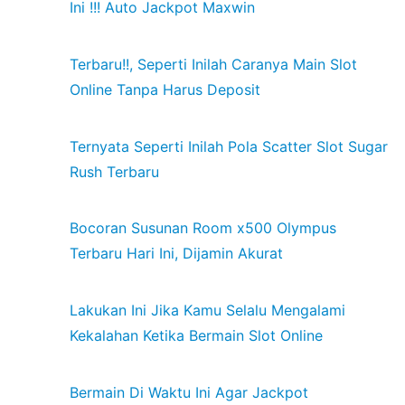
Ini !!! Auto Jackpot Maxwin
Terbaru!!, Seperti Inilah Caranya Main Slot
Online Tanpa Harus Deposit
Ternyata Seperti Inilah Pola Scatter Slot Sugar
Rush Terbaru
Bocoran Susunan Room x500 Olympus
Terbaru Hari Ini, Dijamin Akurat
Lakukan Ini Jika Kamu Selalu Mengalami
Kekalahan Ketika Bermain Slot Online
Bermain Di Waktu Ini Agar Jackpot