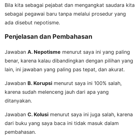
Bila kita sebagai pejabat dan mengangkat saudara kita
sebagai pegawai baru tanpa melalui prosedur yang
ada disebut nepotisme.
Penjelasan dan Pembahasan
Jawaban
A. Nepotisme
menurut saya ini yang paling
benar, karena kalau dibandingkan dengan pilihan yang
lain, ini jawaban yang paling pas tepat, dan akurat.
Jawaban
B. Korupsi
menurut saya ini 100% salah,
karena sudah melenceng jauh dari apa yang
ditanyakan.
Jawaban
C. Kolusi
menurut saya ini juga salah, karena
dari buku yang saya baca ini tidak masuk dalam
pembahasan.