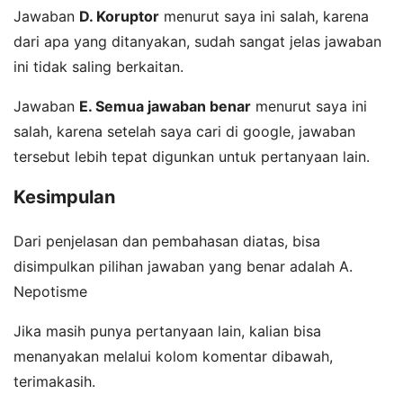
Jawaban
D. Koruptor
menurut saya ini salah, karena
dari apa yang ditanyakan, sudah sangat jelas jawaban
ini tidak saling berkaitan.
Jawaban
E. Semua jawaban benar
menurut saya ini
salah, karena setelah saya cari di google, jawaban
tersebut lebih tepat digunkan untuk pertanyaan lain.
Kesimpulan
Dari penjelasan dan pembahasan diatas, bisa
disimpulkan pilihan jawaban yang benar adalah A.
Nepotisme
Jika masih punya pertanyaan lain, kalian bisa
menanyakan melalui kolom komentar dibawah,
terimakasih.