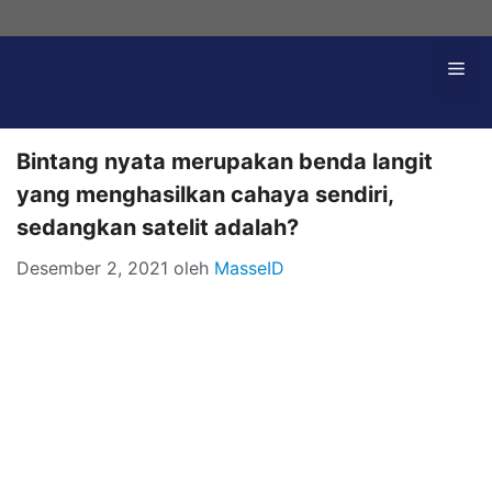
Langsung
ke
Me
isi
Bintang nyata merupakan benda langit
yang menghasilkan cahaya sendiri,
sedangkan satelit adalah?
Desember 2, 2021
oleh
MasseID