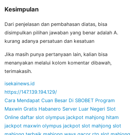
Kesimpulan
Dari penjelasan dan pembahasan diatas, bisa
disimpulkan pilihan jawaban yang benar adalah A.
kurang adanya persatuan dan kesatuan
Jika masih punya pertanyaan lain, kalian bisa
menanyakan melalui kolom komentar dibawah,
terimakasih.
isekainews.id
https://147.139.194.129/
Cara Mendapat Cuan Besar Di SBOBET
Program
Maxwin Gratis Habanero
Server Luar Negeri Slot
Online
daftar slot olympus
jackpot mahjong hitam
jackpot maxwin olympus
jackpot slot mahjong
slot
mahjong terbaik
mahjong ways gacor
rtp slot mahjong