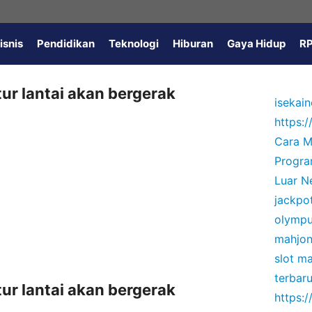
isnis
Pendidikan
Teknologi
Hiburan
Gaya Hidup
RP
r lantai akan bergerak
isekain
https:/
Cara M
Progra
Luar Ne
jackpo
olymp
mahjon
slot m
terbar
r lantai akan bergerak
https: