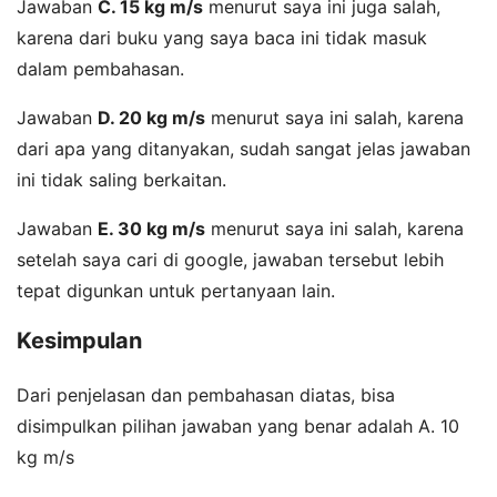
Jawaban
C. 15 kg m/s
menurut saya ini juga salah,
karena dari buku yang saya baca ini tidak masuk
dalam pembahasan.
Jawaban
D. 20 kg m/s
menurut saya ini salah, karena
dari apa yang ditanyakan, sudah sangat jelas jawaban
ini tidak saling berkaitan.
Jawaban
E. 30 kg m/s
menurut saya ini salah, karena
setelah saya cari di google, jawaban tersebut lebih
tepat digunkan untuk pertanyaan lain.
Kesimpulan
Dari penjelasan dan pembahasan diatas, bisa
disimpulkan pilihan jawaban yang benar adalah A. 10
kg m/s