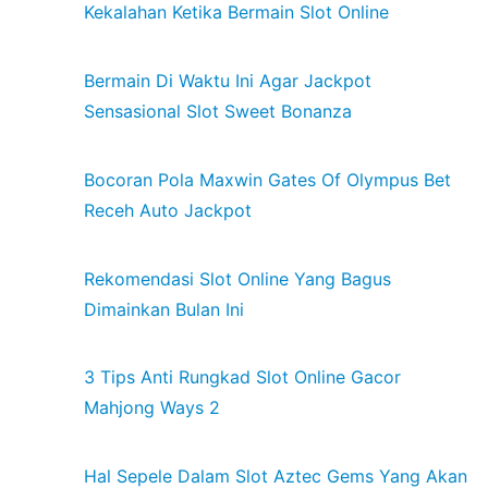
Kekalahan Ketika Bermain Slot Online
Bermain Di Waktu Ini Agar Jackpot
Sensasional Slot Sweet Bonanza
Bocoran Pola Maxwin Gates Of Olympus Bet
Receh Auto Jackpot
Rekomendasi Slot Online Yang Bagus
Dimainkan Bulan Ini
3 Tips Anti Rungkad Slot Online Gacor
Mahjong Ways 2
Hal Sepele Dalam Slot Aztec Gems Yang Akan