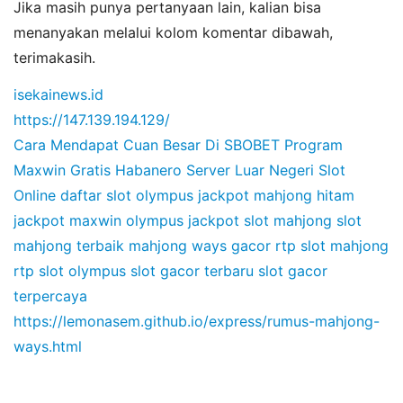
Jika masih punya pertanyaan lain, kalian bisa
menanyakan melalui kolom komentar dibawah,
terimakasih.
isekainews.id
https://147.139.194.129/
Cara Mendapat Cuan Besar Di SBOBET
Program
Maxwin Gratis Habanero
Server Luar Negeri Slot
Online
daftar slot olympus
jackpot mahjong hitam
jackpot maxwin olympus
jackpot slot mahjong
slot
mahjong terbaik
mahjong ways gacor
rtp slot mahjong
rtp slot olympus
slot gacor terbaru
slot gacor
terpercaya
https://lemonasem.github.io/express/rumus-mahjong-
ways.html