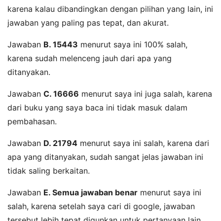
karena kalau dibandingkan dengan pilihan yang lain, ini
jawaban yang paling pas tepat, dan akurat.
Jawaban
B. 15443
menurut saya ini 100% salah,
karena sudah melenceng jauh dari apa yang
ditanyakan.
Jawaban
C. 16666
menurut saya ini juga salah, karena
dari buku yang saya baca ini tidak masuk dalam
pembahasan.
Jawaban
D. 21794
menurut saya ini salah, karena dari
apa yang ditanyakan, sudah sangat jelas jawaban ini
tidak saling berkaitan.
Jawaban
E. Semua jawaban benar
menurut saya ini
salah, karena setelah saya cari di google, jawaban
tersebut lebih tepat digunkan untuk pertanyaan lain.