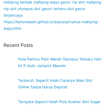
mahjong terbaik
mahjong ways gacor
rtp slot mahjong
rtp slot olympus
slot gacor terbaru
slot gacor
terpercaya
https://lemonasem.github.io/express/rumus-mahjong-
ways.html
Recent Posts
Pola Pemicu Petir Merah Olympus Terbaru Hari
Ini !!! Auto Jackpot Maxwin
Terbaru!!, Seperti Inilah Caranya Main Slot
Online Tanpa Harus Deposit
Ternyata Seperti Inilah Pola Scatter Slot Sugar