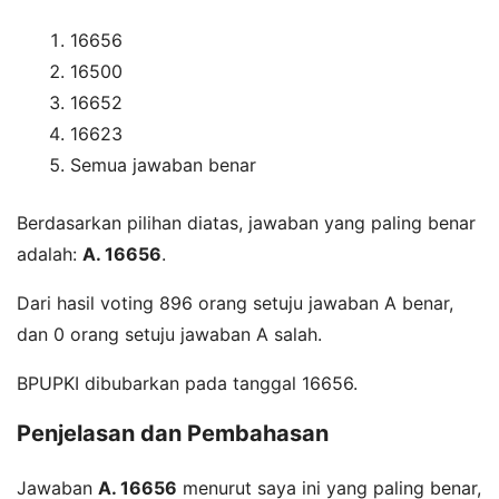
16656
16500
16652
16623
Semua jawaban benar
Berdasarkan pilihan diatas, jawaban yang paling benar
adalah:
A. 16656
.
Dari hasil voting 896 orang setuju jawaban A benar,
dan 0 orang setuju jawaban A salah.
BPUPKI dibubarkan pada tanggal 16656.
Penjelasan dan Pembahasan
Jawaban
A. 16656
menurut saya ini yang paling benar,