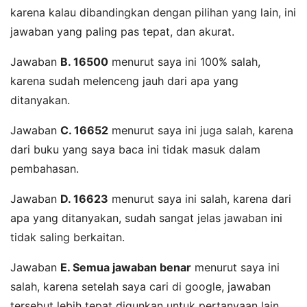
karena kalau dibandingkan dengan pilihan yang lain, ini
jawaban yang paling pas tepat, dan akurat.
Jawaban
B. 16500
menurut saya ini 100% salah,
karena sudah melenceng jauh dari apa yang
ditanyakan.
Jawaban
C. 16652
menurut saya ini juga salah, karena
dari buku yang saya baca ini tidak masuk dalam
pembahasan.
Jawaban
D. 16623
menurut saya ini salah, karena dari
apa yang ditanyakan, sudah sangat jelas jawaban ini
tidak saling berkaitan.
Jawaban
E. Semua jawaban benar
menurut saya ini
salah, karena setelah saya cari di google, jawaban
tersebut lebih tepat digunkan untuk pertanyaan lain.