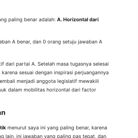
ang paling benar adalah:
A. Horizontal dari
waban A benar, dan 0 orang setuju jawaban A
if dari partai A. Setelah masa tugasnya selesai
 karena sesuai dengan inspirasi perjuangannya
 kembali menjadi anggota legislatif mewakili
suk dalam mobilitas horizontal dari factor
an
tik
menurut saya ini yang paling benar, karena
g lain, ini jawaban yang paling pas tepat, dan