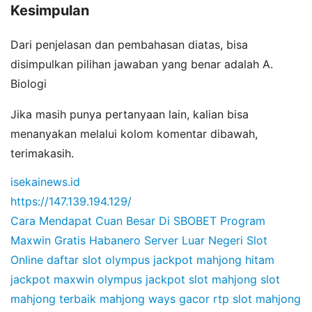
Kesimpulan
Dari penjelasan dan pembahasan diatas, bisa
disimpulkan pilihan jawaban yang benar adalah A.
Biologi
Jika masih punya pertanyaan lain, kalian bisa
menanyakan melalui kolom komentar dibawah,
terimakasih.
isekainews.id
https://147.139.194.129/
Cara Mendapat Cuan Besar Di SBOBET
Program
Maxwin Gratis Habanero
Server Luar Negeri Slot
Online
daftar slot olympus
jackpot mahjong hitam
jackpot maxwin olympus
jackpot slot mahjong
slot
mahjong terbaik
mahjong ways gacor
rtp slot mahjong