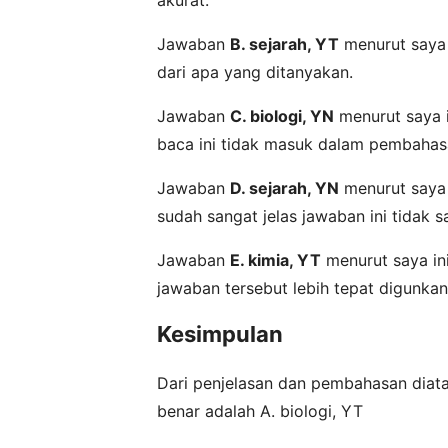
Jawaban
B. sejarah, YT
menurut saya 
dari apa yang ditanyakan.
Jawaban
C. biologi, YN
menurut saya i
baca ini tidak masuk dalam pembahas
Jawaban
D. sejarah, YN
menurut saya i
sudah sangat jelas jawaban ini tidak sa
Jawaban
E. kimia, YT
menurut saya ini
jawaban tersebut lebih tepat digunkan
Kesimpulan
Dari penjelasan dan pembahasan diata
benar adalah A. biologi, YT