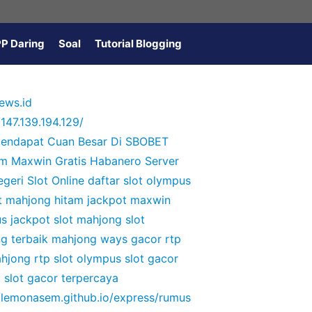
P Daring
Soal
Tutorial Blogging
ews.id
/147.139.194.129/
endapat Cuan Besar Di SBOBET
m Maxwin Gratis Habanero
Server
geri Slot Online
daftar slot olympus
t mahjong hitam
jackpot maxwin
us
jackpot slot mahjong
slot
g terbaik
mahjong ways gacor
rtp
ahjong
rtp slot olympus
slot gacor
u
slot gacor terpercaya
//lemonasem.github.io/express/rumus