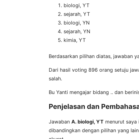
biologi, YT
sejarah, YT
biologi, YN
sejarah, YN
kimia, YT
Berdasarkan pilihan diatas, jawaban y
Dari hasil voting 896 orang setuju ja
salah.
Bu Yanti mengajar bidang .. dan berinisi
Penjelasan dan Pembahas
Jawaban
A. biologi, YT
menurut saya i
dibandingkan dengan pilihan yang lain
akurat.