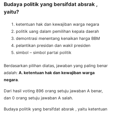
Budaya politik yang bersifdat absrak ,
yaitu?
ketentuan hak dan kewajiban warga negara
politik uang dalam pemilihan kepala daerah
demontrasi menentang kenaikan harga BBM
pelantikan presidan dan wakil presiden
simbol – simbol partai politik
Berdasarkan pilihan diatas, jawaban yang paling benar
adalah:
A. ketentuan hak dan kewajiban warga
negara
.
Dari hasil voting 896 orang setuju jawaban A benar,
dan 0 orang setuju jawaban A salah.
Budaya politik yang bersifdat absrak , yaitu ketentuan