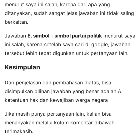
menurut saya ini salah, karena dari apa yang
ditanyakan, sudah sangat jelas jawaban ini tidak saling
berkaitan.
Jawaban
E. simbol – simbol partai politik
menurut saya
ini salah, karena setelah saya cari di google, jawaban
tersebut lebih tepat digunkan untuk pertanyaan lain.
Kesimpulan
Dari penjelasan dan pembahasan diatas, bisa
disimpulkan pilihan jawaban yang benar adalah A.
ketentuan hak dan kewajiban warga negara
Jika masih punya pertanyaan lain, kalian bisa
menanyakan melalui kolom komentar dibawah,
terimakasih.