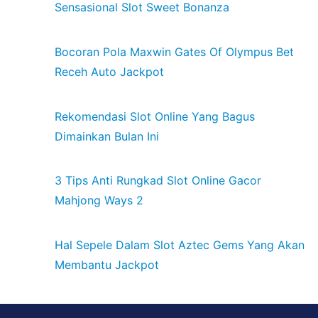
Sensasional Slot Sweet Bonanza
Bocoran Pola Maxwin Gates Of Olympus Bet
Receh Auto Jackpot
Rekomendasi Slot Online Yang Bagus
Dimainkan Bulan Ini
3 Tips Anti Rungkad Slot Online Gacor
Mahjong Ways 2
Hal Sepele Dalam Slot Aztec Gems Yang Akan
Membantu Jackpot