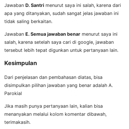
Jawaban
D. Santri
menurut saya ini salah, karena dari
apa yang ditanyakan, sudah sangat jelas jawaban ini
tidak saling berkaitan.
Jawaban
E. Semua jawaban benar
menurut saya ini
salah, karena setelah saya cari di google, jawaban
tersebut lebih tepat digunkan untuk pertanyaan lain.
Kesimpulan
Dari penjelasan dan pembahasan diatas, bisa
disimpulkan pilihan jawaban yang benar adalah A.
Parokial
Jika masih punya pertanyaan lain, kalian bisa
menanyakan melalui kolom komentar dibawah,
terimakasih.