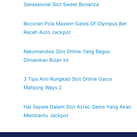
Sensasional Slot Sweet Bonanza
Bocoran Pola Maxwin Gates Of Olympus Bet
Receh Auto Jackpot
Rekomendasi Slot Online Yang Bagus
Dimainkan Bulan Ini
3 Tips Anti Rungkad Slot Online Gacor
Mahjong Ways 2
Hal Sepele Dalam Slot Aztec Gems Yang Akan
Membantu Jackpot