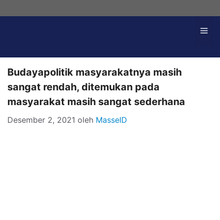
Langsung
ke
Me
isi
Budayapolitik masyarakatnya masih
sangat rendah, ditemukan pada
masyarakat masih sangat sederhana
Desember 2, 2021
oleh
MasseID